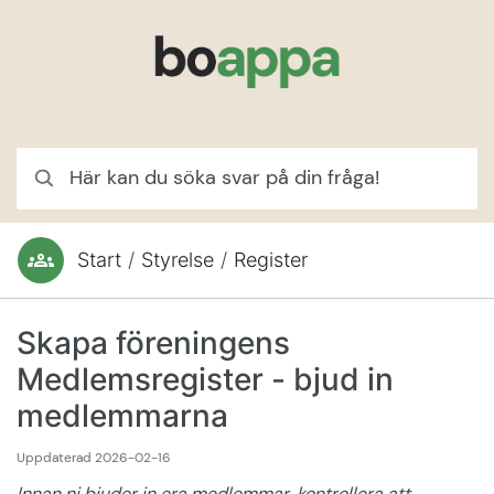
Hoppa till innehåll
Här kan du söka svar på din fråga!
Start
/
Styrelse
/
Register
Du är här:
Skapa föreningens
Medlemsregister - bjud in
medlemmarna
Uppdaterad
2026-02-16
Innan ni bjuder in era medlemmar, kontrollera att