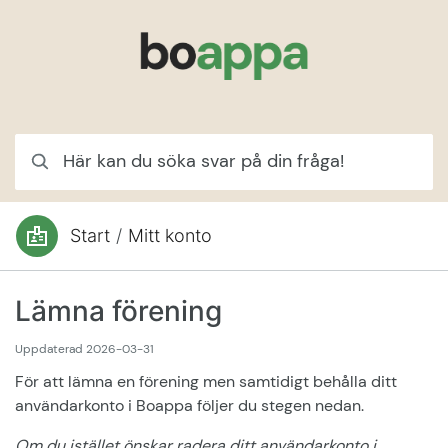
Hoppa till innehåll
Här kan du söka svar på din fråga!
Start
/
Mitt konto
Du är här:
Lämna förening
Uppdaterad
2026-03-31
För att lämna en förening men samtidigt behålla ditt
användarkonto i Boappa följer du stegen nedan.
Om du istället önskar radera ditt användarkonto i