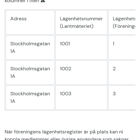
kolumner i filen ⚠️
Adress
Lägenhetsnummer
Lägenhets
(Lantmäteriet)
(Föreningen
Stockholmsgatan
1001
1
1A
Stockholmsgatan
1002
2
1A
Stockholmsgatan
1003
3
1A
När föreningens lägenhetsregister är på plats kan ni
koppla medlemmar eller övriga användare som saknar